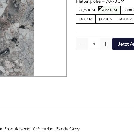
Plattengröße —
70/70 CM
60/60 CM
70/70 CM
80/80
Ø80 CM
Ø 90 CM
Ø90 CM
Jetzt A
m Produktserie: YFS Farbe: Panda Grey