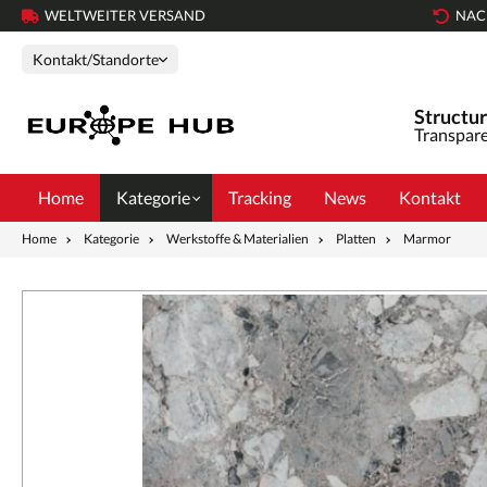
WELTWEITER VERSAND
NAC
Kontakt/Standorte
Structur
Transpare
Home
Kategorie
Tracking
News
Kontakt
Home
Kategorie
Werkstoffe & Materialien
Platten
Marmor