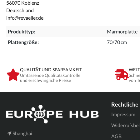
56070 Koblenz
Deutschland
info@revaeller.de
Produkttyp:
Marmorplatte
Plattengröße:
70/70 cm
QUALITÄT UND SPARSAMKEIT
WELT
Umfassende Qualitätskontrolle
Schne
und erschwingliche Preise
von T
Rechtliche
Impressum
Widerrufsbe
Shanghai
AGB