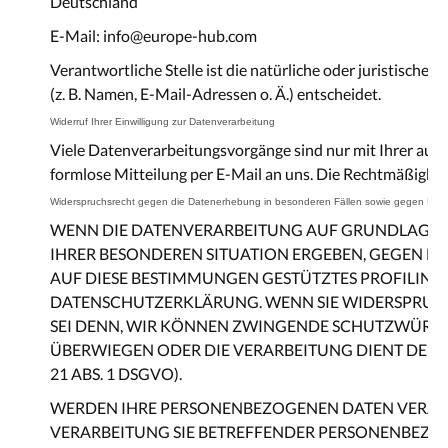
Deutschland
E-Mail: info@europe-hub.com
Verantwortliche Stelle ist die natürliche oder juristisc
(z. B. Namen, E-Mail-Adressen o. Ä.) entscheidet.
Widerruf Ihrer Einwilligung zur Datenverarbeitung
Viele Datenverarbeitungsvorgänge sind nur mit Ihrer ausdrü
formlose Mitteilung per E-Mail an uns. Die Rechtmäßigkei
Widerspruchsrecht gegen die Datenerhebung in besonderen Fällen sowie gegen Dire
WENN DIE DATENVERARBEITUNG AUF GRUNDLAGE VON A
IHRER BESONDEREN SITUATION ERGEBEN, GEGEN DI
AUF DIESE BESTIMMUNGEN GESTÜTZTES PROFILING.
DATENSCHUTZERKLÄRUNG. WENN SIE WIDERSPRUCH
SEI DENN, WIR KÖNNEN ZWINGENDE SCHUTZWÜRDIGE
ÜBERWIEGEN ODER DIE VERARBEITUNG DIENT DE
21 ABS. 1 DSGVO).
WERDEN IHRE PERSONENBEZOGENEN DATEN VERARBEI
VERARBEITUNG SIE BETREFFENDER PERSONENBEZOG