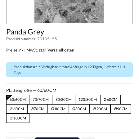
Panda Grey
Produktnummer:
70105155
Preise inkl. MwSt. zzgl. Versandkosten
Produktionszeit, Verfügbarkeit auf Anfrage in 12 Tagen, Lieferzeit 1-3
Tage
Plattengröße —
60/60 CM
60/60 CM
70/70 CM
80/80 CM
120/80 CM
Ø60 CM
Ø 60 CM
Ø70 CM
Ø 80 CM
Ø80 CM
Ø 90 CM
Ø90 CM
Ø 100 CM