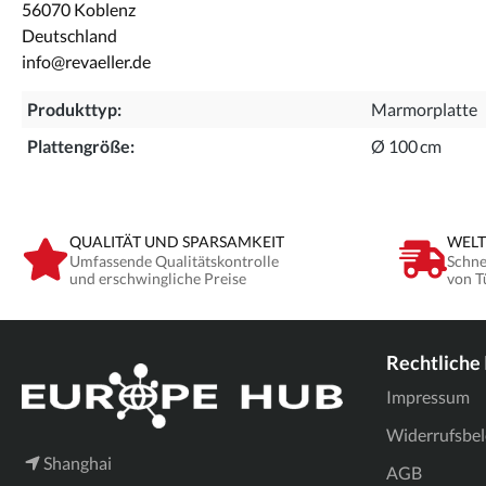
56070 Koblenz
Deutschland
info@revaeller.de
Produkttyp:
Marmorplatte
Plattengröße:
Ø 100 cm
QUALITÄT UND SPARSAMKEIT
WELT
Umfassende Qualitätskontrolle
Schne
und erschwingliche Preise
von T
Rechtliche
Impressum
Widerrufsbe
Shanghai
AGB