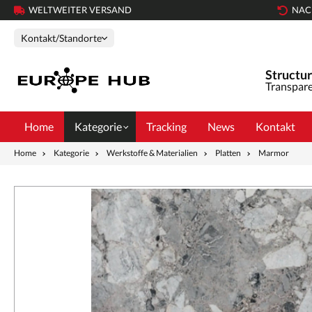
WELTWEITER VERSAND
NAC
Kontakt/Standorte
Structur
Transpare
Home
Kategorie
Tracking
News
Kontakt
Home
Kategorie
Werkstoffe & Materialien
Platten
Marmor