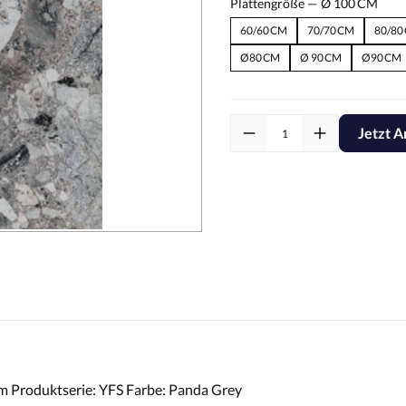
Plattengröße —
Ø 100 CM
60/60 CM
70/70 CM
80/80
Ø80 CM
Ø 90 CM
Ø90 CM
Jetzt A
m Produktserie: YFS Farbe: Panda Grey