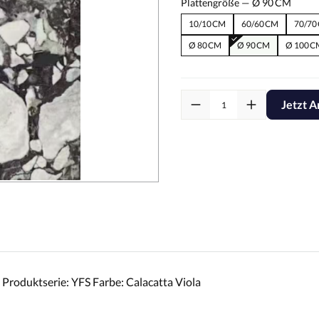
Plattengröße —
Ø 90 CM
10/10 CM
60/60 CM
70/70
Ø 80 CM
Ø 90 CM
Ø 100 C
Jetzt A
Produktserie: YFS Farbe: Calacatta Viola