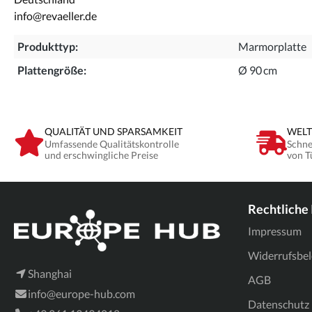
info@revaeller.de
Produkttyp:
Marmorplatte
Plattengröße:
Ø 90 cm
QUALITÄT UND SPARSAMKEIT
WELT
Umfassende Qualitätskontrolle
Schne
und erschwingliche Preise
von T
Rechtliche
Impressum
Widerrufsbe
Shanghai
AGB
info@europe-hub.com
Datenschutz