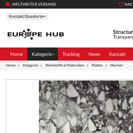
WELTWEITER VERSAND
NAC
Kontakt/Standorte
Structur
Transpare
Home
Kategorie
Tracking
News
Kontakt
Home
Kategorie
Werkstoffe & Materialien
Platten
Marmor