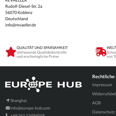
Rudolf-Diesel-Str. 2a
56070 Koblenz
Deutschland
info@revaeller.de
QUALITÄT UND SPARSAMKEIT
WELT
Umfassende Qualitätskontrolle
Schne
und erschwingliche Preise
von T
Rechtliche
Impressum
Widerrufsbe
Shanghai
AGB
info@europe-hub.com
Datenschutz
+49 261 13494018