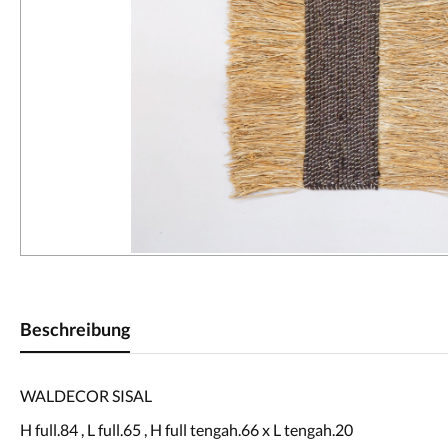
Beschreibung
WALDECOR SISAL
H full.84 , L full.65 , H full tengah.66 x L tengah.20