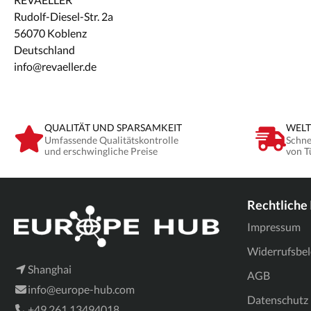
Rudolf-Diesel-Str. 2a
56070 Koblenz
Deutschland
info@revaeller.de
QUALITÄT UND SPARSAMKEIT
WELT
Umfassende Qualitätskontrolle
Schne
und erschwingliche Preise
von T
Rechtliche
Impressum
Widerrufsbe
Shanghai
AGB
info@europe-hub.com
Datenschutz
+49 261 13494018