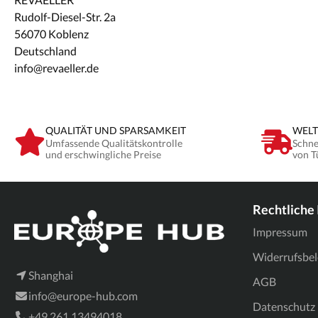
Rudolf-Diesel-Str. 2a
56070 Koblenz
Deutschland
info@revaeller.de
QUALITÄT UND SPARSAMKEIT
WELT
Umfassende Qualitätskontrolle
Schne
und erschwingliche Preise
von T
Rechtliche
Impressum
Widerrufsbe
Shanghai
AGB
info@europe-hub.com
Datenschutz
+49 261 13494018