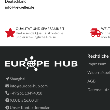
Deutschland
info@revaeller.de
QUALITÄT UND SPARSAMKEIT
WELT
Umfassende Qualitätskontrolle
Schne
und erschwingliche Preise
von T
Rechtliche
Impressum
Widerrufsbe
Shanghai
AGB
info@europe-hub.com
Datenschutz
+49 261 13494018
9:00 bis 16:00 Uhr
Unser
Kontaktformular
.